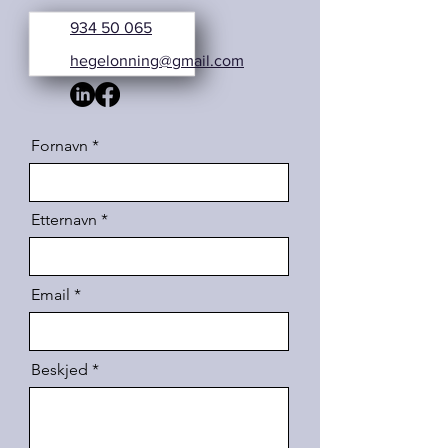
934 50 065
hegelonning@gmail.com
Fornavn
Etternavn
Email
Beskjed